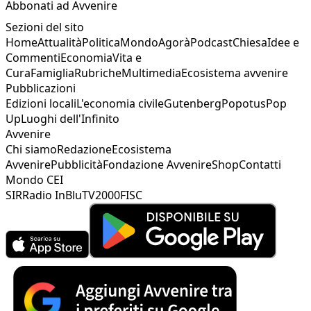
Abbonati ad Avvenire
Sezioni del sito
Home
Attualità
Politica
Mondo
Agorà
Podcast
Chiesa
Idee e
Commenti
Economia
Vita e
Cura
Famiglia
Rubriche
Multimedia
Ecosistema avvenire
Pubblicazioni
Edizioni locali
L'economia civile
Gutenberg
Popotus
Pop
Up
Luoghi dell'Infinito
Avvenire
Chi siamo
Redazione
Ecosistema
Avvenire
Pubblicità
Fondazione Avvenire
Shop
Contatti
Mondo CEI
SIR
Radio InBlu
TV2000
FISC