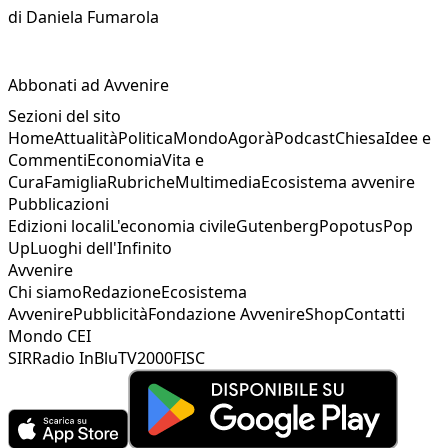
di
Daniela Fumarola
Abbonati ad Avvenire
Sezioni del sito
Home
Attualità
Politica
Mondo
Agorà
Podcast
Chiesa
Idee e
Commenti
Economia
Vita e
Cura
Famiglia
Rubriche
Multimedia
Ecosistema avvenire
Pubblicazioni
Edizioni locali
L'economia civile
Gutenberg
Popotus
Pop
Up
Luoghi dell'Infinito
Avvenire
Chi siamo
Redazione
Ecosistema
Avvenire
Pubblicità
Fondazione Avvenire
Shop
Contatti
Mondo CEI
SIR
Radio InBlu
TV2000
FISC