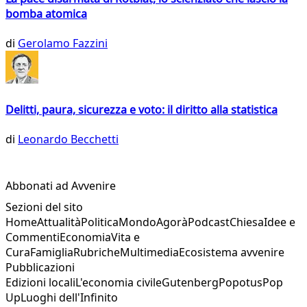
bomba atomica
di
Gerolamo Fazzini
Delitti, paura, sicurezza e voto: il diritto alla statistica
di
Leonardo Becchetti
Abbonati ad Avvenire
Sezioni del sito
Home
Attualità
Politica
Mondo
Agorà
Podcast
Chiesa
Idee e
Commenti
Economia
Vita e
Cura
Famiglia
Rubriche
Multimedia
Ecosistema avvenire
Pubblicazioni
Edizioni locali
L'economia civile
Gutenberg
Popotus
Pop
Up
Luoghi dell'Infinito