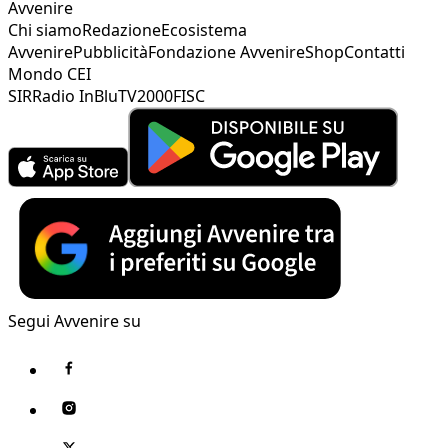
Avvenire
Chi siamo
Redazione
Ecosistema
Avvenire
Pubblicità
Fondazione Avvenire
Shop
Contatti
Mondo CEI
SIR
Radio InBlu
TV2000
FISC
Segui Avvenire su