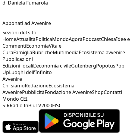
di
Daniela Fumarola
Abbonati ad Avvenire
Sezioni del sito
Home
Attualità
Politica
Mondo
Agorà
Podcast
Chiesa
Idee e
Commenti
Economia
Vita e
Cura
Famiglia
Rubriche
Multimedia
Ecosistema avvenire
Pubblicazioni
Edizioni locali
L'economia civile
Gutenberg
Popotus
Pop
Up
Luoghi dell'Infinito
Avvenire
Chi siamo
Redazione
Ecosistema
Avvenire
Pubblicità
Fondazione Avvenire
Shop
Contatti
Mondo CEI
SIR
Radio InBlu
TV2000
FISC