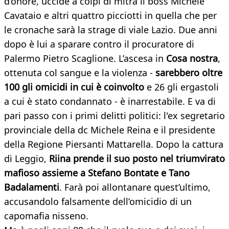
d’onore, uccide a colpi di mitra il boss Michele
Cavataio e altri quattro picciotti in quella che per
le cronache sarà la strage di viale Lazio. Due anni
dopo è lui a sparare contro il procuratore di
Palermo Pietro Scaglione. L’ascesa in
Cosa nostra
,
ottenuta col sangue e la violenza -
sarebbero oltre
100 gli omicidi in cui è coinvolto
e 26 gli ergastoli
a cui è stato condannato - è inarrestabile. E va di
pari passo con i primi delitti politici: l'ex segretario
provinciale della dc Michele Reina e il presidente
della Regione Piersanti Mattarella. Dopo la cattura
di Leggio,
Riina prende il suo posto nel triumvirato
mafioso assieme a Stefano Bontate e Tano
Badalamenti
. Farà poi allontanare quest’ultimo,
accusandolo falsamente dell’omicidio di un
capomafia nisseno.