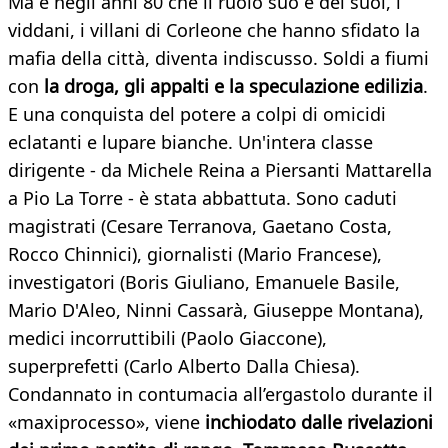
Ma è negli anni 80 che il ruolo suo e dei suoi, i
viddani, i villani di Corleone che hanno sfidato la
mafia della città, diventa indiscusso. Soldi a fiumi
con
la droga, gli appalti e la speculazione edilizia
.
E una conquista del potere a colpi di omicidi
eclatanti e lupare bianche. Un'intera classe
dirigente - da Michele Reina a Piersanti Mattarella
a Pio La Torre - è stata abbattuta. Sono caduti
magistrati (Cesare Terranova, Gaetano Costa,
Rocco Chinnici), giornalisti (Mario Francese),
investigatori (Boris Giuliano, Emanuele Basile,
Mario D'Aleo, Ninni Cassarà, Giuseppe Montana),
medici incorruttibili (Paolo Giaccone),
superprefetti (Carlo Alberto Dalla Chiesa).
Condannato in contumacia all’ergastolo durante il
«maxiprocesso», viene
inchiodato dalle rivelazioni