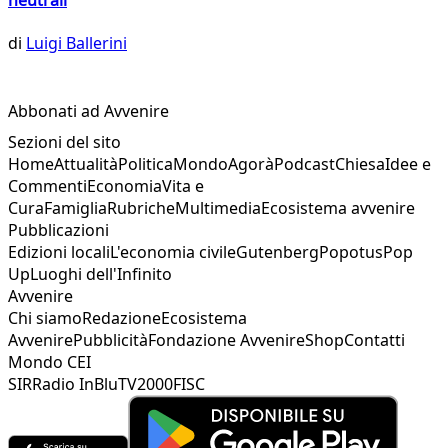
di
Luigi Ballerini
Abbonati ad Avvenire
Sezioni del sito
Home
Attualità
Politica
Mondo
Agorà
Podcast
Chiesa
Idee e
Commenti
Economia
Vita e
Cura
Famiglia
Rubriche
Multimedia
Ecosistema avvenire
Pubblicazioni
Edizioni locali
L'economia civile
Gutenberg
Popotus
Pop
Up
Luoghi dell'Infinito
Avvenire
Chi siamo
Redazione
Ecosistema
Avvenire
Pubblicità
Fondazione Avvenire
Shop
Contatti
Mondo CEI
SIR
Radio InBlu
TV2000
FISC