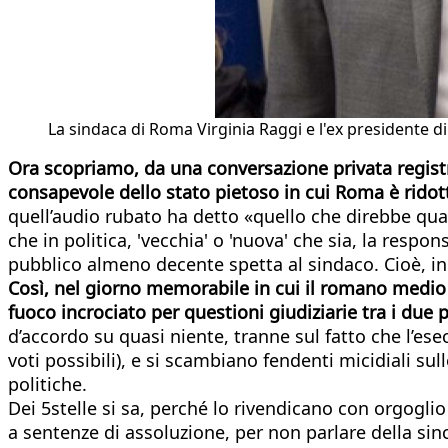
La sindaca di Roma Virginia Raggi e l'ex presidente 
Ora scopriamo, da una conversazione privata registr
consapevole dello stato pietoso in cui Roma è ridot
quell’audio rubato ha detto «quello che direbbe qual
che in politica, 'vecchia' o 'nuova' che sia, la respo
pubblico almeno decente spetta al sindaco. Cioè, in 
Così, nel giorno memorabile in cui il romano medio s
fuoco incrociato per questioni giudiziarie tra i due p
d’accordo su quasi niente, tranne sul fatto che l’es
voti possibili), e si scambiano fendenti micidiali su
politiche.
Dei 5stelle si sa, perché lo rivendicano con orgogli
a sentenze di assoluzione, per non parlare della sin