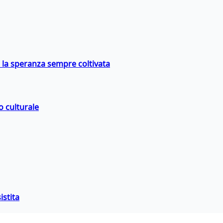
e la speranza sempre coltivata
o culturale
istita