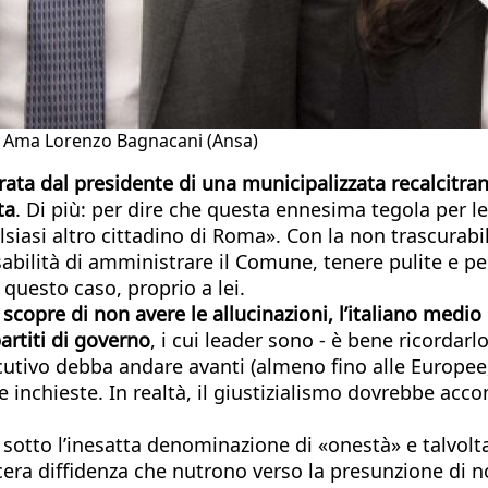
di Ama Lorenzo Bagnacani (Ansa)
ata dal presidente di una municipalizzata recalcitran
ta
. Di più: per dire che questa ennesima tegola per le
siasi altro cittadino di Roma». Con la non trascurabil
nsabilità di amministrare il Comune, tenere pulite e pe
questo caso, proprio a lei.
copre di non avere le allucinazioni, l’italiano medio 
artiti di governo
, i cui leader sono - è bene ricordarl
ecutivo debba andare avanti (almeno fino alle Europee
lle inchieste. In realtà, il giustizialismo dovrebbe ac
o sotto l’inesatta denominazione di «onestà» e talvol
cera diffidenza che nutrono verso la presunzione di n