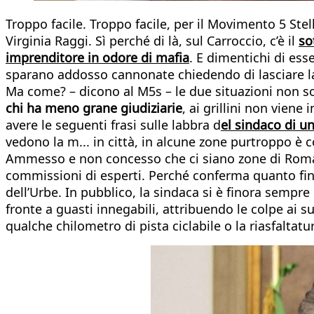
Troppo facile. Troppo facile, per il Movimento 5 Stel
Virginia Raggi. Sì perché di là, sul Carroccio, c’è il
so
imprenditore in odore di mafia
. E dimentichi di ess
sparano addosso cannonate chiedendo di lasciare la p
Ma come? – dicono al M5s – le due situazioni no
chi ha meno grane giudiziarie
, ai grillini non vien
avere le seguenti frasi sulle labbra d
el sindaco di u
vedono la m... in città, in alcune zone purtroppo è co
Ammesso e non concesso che ci siano zone di Roma
commissioni di esperti. Perché conferma quanto finor
dell’Urbe. In pubblico, la sindaca si è finora semp
fronte a guasti innegabili, attribuendo le colpe ai s
qualche chilometro di pista ciclabile o la riasfaltatu