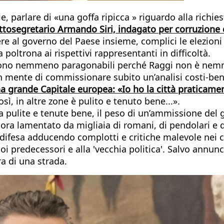
le, parlare di «una goffa ripicca » riguardo alla richi
ttosegretario Armando Siri, indagato per corruzione e
ere al governo del Paese insieme, complici le elezioni
oltrona ai rispettivi rappresentanti in difficoltà.
n sono nemmeno paragonabili perché Raggi non è ne
e in mente di commissionare subito un’analisi costi-be
na grande Capitale europea: «Io ho la città praticamen
sì, in altre zone è pulito e tenuto bene...».
 pulite e tenute bene, il peso di un’ammissione de
a lamentato da migliaia di romani, di pendolari e di 
re difesa adducendo complotti e critiche malevole nei
uoi predecessori e alla 'vecchia politica'. Salvo annun
ra di una strada.