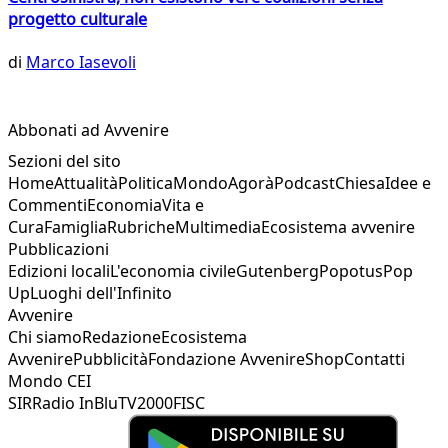
progetto culturale
di
Marco Iasevoli
Abbonati ad Avvenire
Sezioni del sito
Home
Attualità
Politica
Mondo
Agorà
Podcast
Chiesa
Idee e
Commenti
Economia
Vita e
Cura
Famiglia
Rubriche
Multimedia
Ecosistema avvenire
Pubblicazioni
Edizioni locali
L'economia civile
Gutenberg
Popotus
Pop
Up
Luoghi dell'Infinito
Avvenire
Chi siamo
Redazione
Ecosistema
Avvenire
Pubblicità
Fondazione Avvenire
Shop
Contatti
Mondo CEI
SIR
Radio InBlu
TV2000
FISC