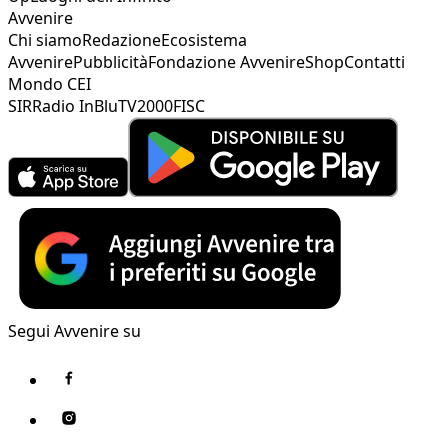
Avvenire
Chi siamo
Redazione
Ecosistema
Avvenire
Pubblicità
Fondazione Avvenire
Shop
Contatti
Mondo CEI
SIR
Radio InBlu
TV2000
FISC
Segui Avvenire su