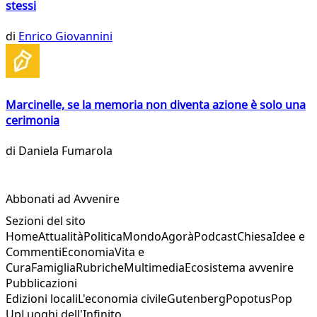
stessi
di
Enrico Giovannini
Marcinelle, se la memoria non diventa azione è solo una
cerimonia
di
Daniela Fumarola
Abbonati ad Avvenire
Sezioni del sito
Home
Attualità
Politica
Mondo
Agorà
Podcast
Chiesa
Idee e
Commenti
Economia
Vita e
Cura
Famiglia
Rubriche
Multimedia
Ecosistema avvenire
Pubblicazioni
Edizioni locali
L'economia civile
Gutenberg
Popotus
Pop
Up
Luoghi dell'Infinito