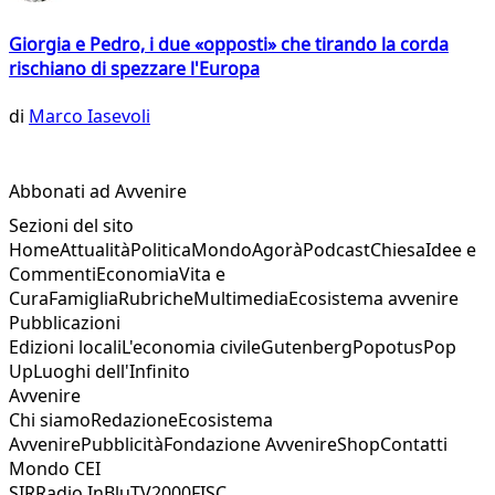
Giorgia e Pedro, i due «opposti» che tirando la corda
rischiano di spezzare l'Europa
di
Marco Iasevoli
Abbonati ad Avvenire
Sezioni del sito
Home
Attualità
Politica
Mondo
Agorà
Podcast
Chiesa
Idee e
Commenti
Economia
Vita e
Cura
Famiglia
Rubriche
Multimedia
Ecosistema avvenire
Pubblicazioni
Edizioni locali
L'economia civile
Gutenberg
Popotus
Pop
Up
Luoghi dell'Infinito
Avvenire
Chi siamo
Redazione
Ecosistema
Avvenire
Pubblicità
Fondazione Avvenire
Shop
Contatti
Mondo CEI
SIR
Radio InBlu
TV2000
FISC