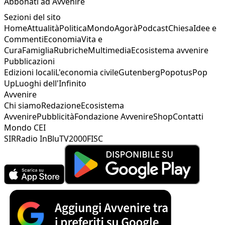
Abbonati ad Avvenire
Sezioni del sito
Home
Attualità
Politica
Mondo
Agorà
Podcast
Chiesa
Idee e
Commenti
Economia
Vita e
Cura
Famiglia
Rubriche
Multimedia
Ecosistema avvenire
Pubblicazioni
Edizioni locali
L'economia civile
Gutenberg
Popotus
Pop
Up
Luoghi dell'Infinito
Avvenire
Chi siamo
Redazione
Ecosistema
Avvenire
Pubblicità
Fondazione Avvenire
Shop
Contatti
Mondo CEI
SIR
Radio InBlu
TV2000
FISC