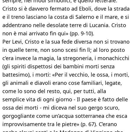
sempre, nei modi simbolici, è quello letterale.
Cristo si è davvero fermato ad Eboli, dove la strada
e il treno lasciano la costa di Salerno e il mare, e si
addentrano nelle desolate terre di Lucania. Cristo
non è mai arrivato fin qui» (pp. 9-10).
Per Levi, Cristo e la sua fede diversa non si trovano
in quelle terre, non sono scesi fin lì; al loro posto
c’era invece la magia, la stregoneria, i monachicchi
(gli spiriti dispettosi dei bambini morti senza
battesimo), i morti: «Per il vecchio, le ossa, i morti,
gli animali e diavoli erano cose familiari, legate,
come lo sono del resto, qui, per tutti, alla
semplice vita di ogni giorno - Il paese è fatto delle
ossa dei morti - mi diceva nel suo gergo scuro,
gorgogliante come un’acqua sotterranea che esca
improvvisamente tra le pietre» (p. 67). C’erano