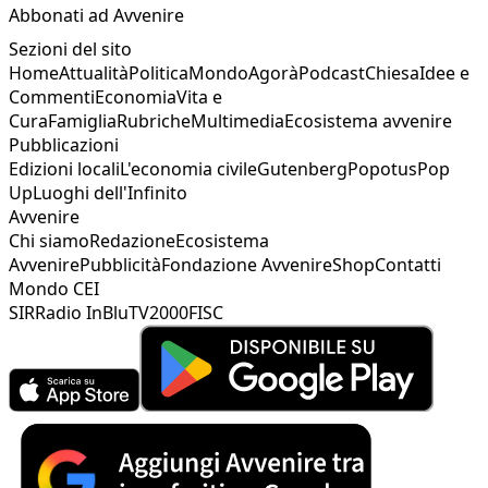
Abbonati ad Avvenire
Sezioni del sito
Home
Attualità
Politica
Mondo
Agorà
Podcast
Chiesa
Idee e
Commenti
Economia
Vita e
Cura
Famiglia
Rubriche
Multimedia
Ecosistema avvenire
Pubblicazioni
Edizioni locali
L'economia civile
Gutenberg
Popotus
Pop
Up
Luoghi dell'Infinito
Avvenire
Chi siamo
Redazione
Ecosistema
Avvenire
Pubblicità
Fondazione Avvenire
Shop
Contatti
Mondo CEI
SIR
Radio InBlu
TV2000
FISC