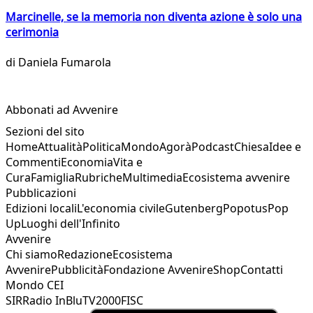
Marcinelle, se la memoria non diventa azione è solo una
cerimonia
di
Daniela Fumarola
Abbonati ad Avvenire
Sezioni del sito
Home
Attualità
Politica
Mondo
Agorà
Podcast
Chiesa
Idee e
Commenti
Economia
Vita e
Cura
Famiglia
Rubriche
Multimedia
Ecosistema avvenire
Pubblicazioni
Edizioni locali
L'economia civile
Gutenberg
Popotus
Pop
Up
Luoghi dell'Infinito
Avvenire
Chi siamo
Redazione
Ecosistema
Avvenire
Pubblicità
Fondazione Avvenire
Shop
Contatti
Mondo CEI
SIR
Radio InBlu
TV2000
FISC