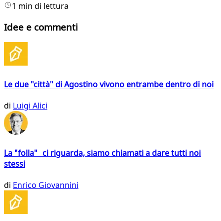
1 min di lettura
Idee e commenti
Le due "città" di Agostino vivono entrambe dentro di noi
di
Luigi Alici
La "folla" ci riguarda, siamo chiamati a dare tutti noi
stessi
di
Enrico Giovannini