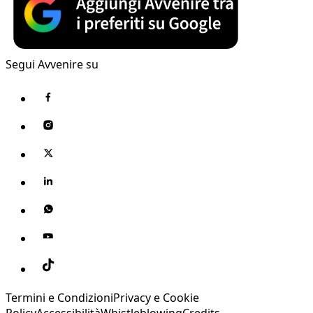
Segui Avvenire su
Termini e Condizioni
Privacy e Cookie
Policy
Accessibilità
Whistleblowing
Credits