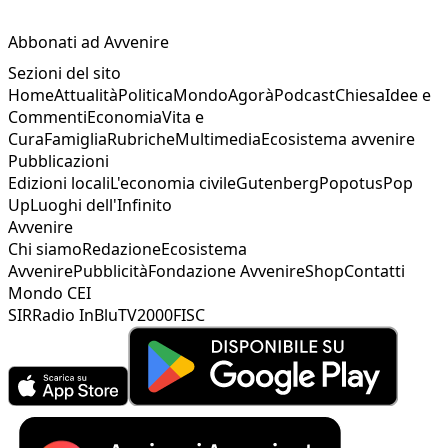
Abbonati ad Avvenire
Sezioni del sito
Home
Attualità
Politica
Mondo
Agorà
Podcast
Chiesa
Idee e
Commenti
Economia
Vita e
Cura
Famiglia
Rubriche
Multimedia
Ecosistema avvenire
Pubblicazioni
Edizioni locali
L'economia civile
Gutenberg
Popotus
Pop
Up
Luoghi dell'Infinito
Avvenire
Chi siamo
Redazione
Ecosistema
Avvenire
Pubblicità
Fondazione Avvenire
Shop
Contatti
Mondo CEI
SIR
Radio InBlu
TV2000
FISC