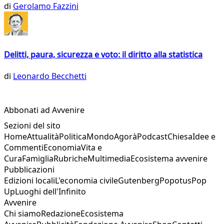
di
Gerolamo Fazzini
Delitti, paura, sicurezza e voto: il diritto alla statistica
di
Leonardo Becchetti
Abbonati ad Avvenire
Sezioni del sito
Home
Attualità
Politica
Mondo
Agorà
Podcast
Chiesa
Idee e
Commenti
Economia
Vita e
Cura
Famiglia
Rubriche
Multimedia
Ecosistema avvenire
Pubblicazioni
Edizioni locali
L'economia civile
Gutenberg
Popotus
Pop
Up
Luoghi dell'Infinito
Avvenire
Chi siamo
Redazione
Ecosistema