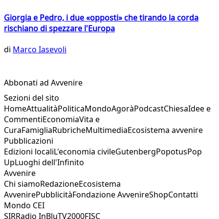
Giorgia e Pedro, i due «opposti» che tirando la corda
rischiano di spezzare l'Europa
di
Marco Iasevoli
Abbonati ad Avvenire
Sezioni del sito
Home
Attualità
Politica
Mondo
Agorà
Podcast
Chiesa
Idee e
Commenti
Economia
Vita e
Cura
Famiglia
Rubriche
Multimedia
Ecosistema avvenire
Pubblicazioni
Edizioni locali
L'economia civile
Gutenberg
Popotus
Pop
Up
Luoghi dell'Infinito
Avvenire
Chi siamo
Redazione
Ecosistema
Avvenire
Pubblicità
Fondazione Avvenire
Shop
Contatti
Mondo CEI
SIR
Radio InBlu
TV2000
FISC