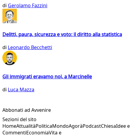
di
Gerolamo Fazzini
Delitti, paura, sicurezza e voto: il diritto alla statistica
di
Leonardo Becchetti
Gli immigrati eravamo noi, a Marcinelle
di
Luca Mazza
Abbonati ad Avvenire
Sezioni del sito
Home
Attualità
Politica
Mondo
Agorà
Podcast
Chiesa
Idee e
Commenti
Economia
Vita e