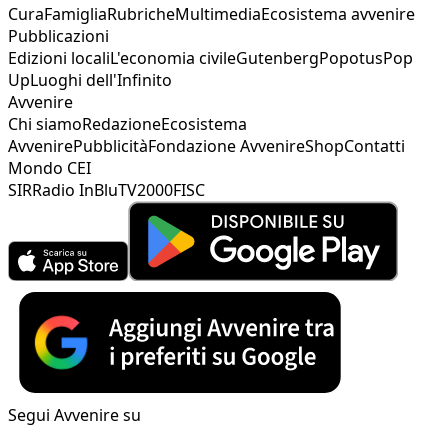
Cura
Famiglia
Rubriche
Multimedia
Ecosistema avvenire
Pubblicazioni
Edizioni locali
L'economia civile
Gutenberg
Popotus
Pop
Up
Luoghi dell'Infinito
Avvenire
Chi siamo
Redazione
Ecosistema
Avvenire
Pubblicità
Fondazione Avvenire
Shop
Contatti
Mondo CEI
SIR
Radio InBlu
TV2000
FISC
Segui Avvenire su