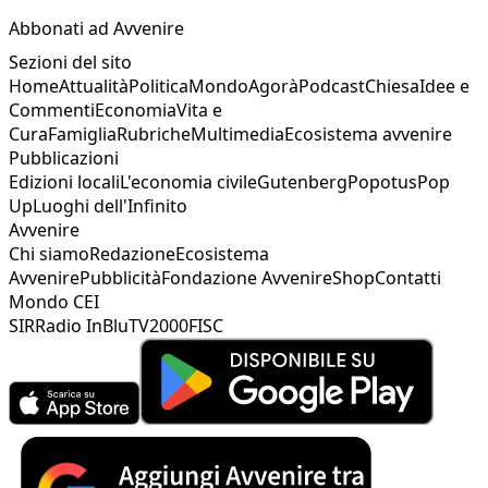
Abbonati ad Avvenire
Sezioni del sito
Home
Attualità
Politica
Mondo
Agorà
Podcast
Chiesa
Idee e
Commenti
Economia
Vita e
Cura
Famiglia
Rubriche
Multimedia
Ecosistema avvenire
Pubblicazioni
Edizioni locali
L'economia civile
Gutenberg
Popotus
Pop
Up
Luoghi dell'Infinito
Avvenire
Chi siamo
Redazione
Ecosistema
Avvenire
Pubblicità
Fondazione Avvenire
Shop
Contatti
Mondo CEI
SIR
Radio InBlu
TV2000
FISC