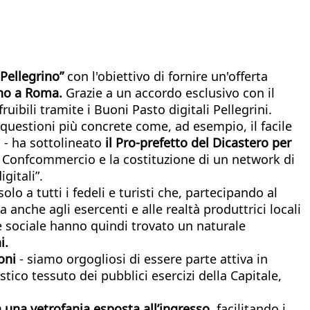
 Pellegrino”
con l'obiettivo di fornire un'offerta
nno a Roma.
Grazie a un accordo esclusivo con il
ruibili tramite i Buoni Pasto digitali Pellegrini.
e questioni più concrete come, ad esempio, il facile
i - ha sottolineato
il Pro-prefetto del Dicastero per
e Confcommercio e la costituzione di un network di
gitali”.
o a tutti i fedeli e turisti che, partecipando al
anche agli esercenti e alle realtà produttrici locali
ne sociale hanno quindi trovato un naturale
i.
toni
- siamo orgogliosi di essere parte attiva in
tico tessuto dei pubblici esercizi della Capitale,
a una vetrofania esposta all’ingresso,
facilitando i