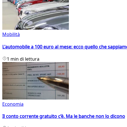
Mobilità
L'automobile a 100 euro al mese: ecco quello che sappiam
1 min di lettura
Economia
Il conto corrente gratuito c’è. Ma le banche non lo dicono