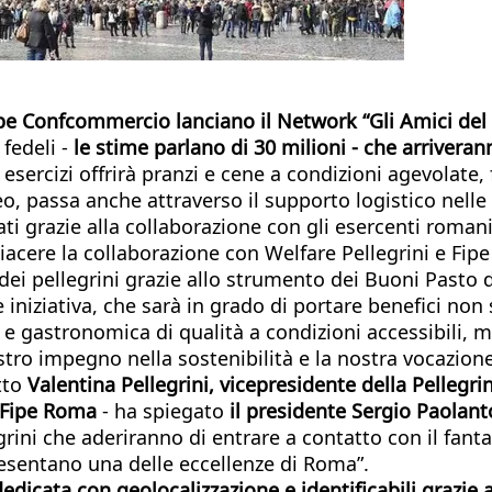
Fipe Confcommercio lanciano il Network “Gli Amici del
fedeli -
le stime parlano di 30 milioni - che arrivera
esercizi offrirà pranzi e cene a condizioni agevolate, f
leo, passa anche attraverso il supporto logistico nell
tati grazie alla collaborazione con gli esercenti roma
n
iacere la collaborazione con Welfare Pellegrini e Fip
 pellegrini grazie allo strumento dei Buoni Pasto di
ziativa, che sarà in grado di portare benefici non sol
 gastronomica di qualità a condizioni accessibili, ma 
ostro impegno nella sostenibilità e la nostra vocazio
tto
Valentina Pellegrini, vicepresidente della Pellegrin
Fipe Roma
- ha spiegato
il presidente Sergio Paolan
ni che aderiranno di entrare a contatto con il fantas
presentano una delle eccellenze di Roma”.
dedicata con geolocalizzazione e identificabili grazie 