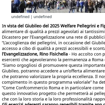
undefined | undefined
I
n vista del Giubileo del 2025 Welfare Pellegrini e 
alimentare di qualità a prezzi agevolati ai tantissimi 
Dicastero per l’Evangelizzazione una rete di pubblici 
“L’accoglienza dei pellegrini, in occasione del Giubi
accesso a cibo di qualità a prezzi accessibili e scon
l’Evangelizzazione, Rino Fisichella
- Ho accolto con p
esercenti che agevoleranno la permanenza a Roma dei
“Siamo orgogliosi di promuovere questa importante ini
Giubileo, potranno accedere a un’offerta alimentare e
che potranno valorizzare la propria eccellenza. Il n
compimento in questo programma valoriale” ha de
“Come Confcommercio Roma e in particolare come
questo innovativo progetto che permetterà ai pellegri
che con la loro storia e la loro professionalità rap
Gli esercizi aderenti saranno reperibili tramite app 