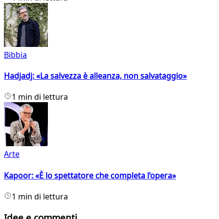
Bibbia
Hadjadj: «La salvezza è alleanza, non salvataggio»
1 min di lettura
Arte
Kapoor: «È lo spettatore che completa l’opera»
1 min di lettura
Idee e commenti