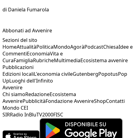
di
Daniela Fumarola
Abbonati ad Avvenire
Sezioni del sito
Home
Attualità
Politica
Mondo
Agorà
Podcast
Chiesa
Idee e
Commenti
Economia
Vita e
Cura
Famiglia
Rubriche
Multimedia
Ecosistema avvenire
Pubblicazioni
Edizioni locali
L'economia civile
Gutenberg
Popotus
Pop
Up
Luoghi dell'Infinito
Avvenire
Chi siamo
Redazione
Ecosistema
Avvenire
Pubblicità
Fondazione Avvenire
Shop
Contatti
Mondo CEI
SIR
Radio InBlu
TV2000
FISC