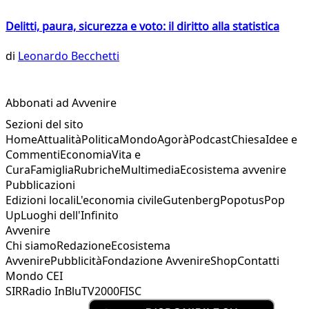
Delitti, paura, sicurezza e voto: il diritto alla statistica
di
Leonardo Becchetti
Abbonati ad Avvenire
Sezioni del sito
Home
Attualità
Politica
Mondo
Agorà
Podcast
Chiesa
Idee e
Commenti
Economia
Vita e
Cura
Famiglia
Rubriche
Multimedia
Ecosistema avvenire
Pubblicazioni
Edizioni locali
L'economia civile
Gutenberg
Popotus
Pop
Up
Luoghi dell'Infinito
Avvenire
Chi siamo
Redazione
Ecosistema
Avvenire
Pubblicità
Fondazione Avvenire
Shop
Contatti
Mondo CEI
SIR
Radio InBlu
TV2000
FISC