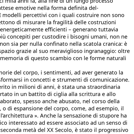
ci mila anni fa, alla fine di un lungo processo
 attese emotive nella forma definita del-
I modelli percettivi con i quali costruire non sono
tono di misurare la fragilità delle costruzioni
d energeticamente efficienti – generano tuttavia
più concepiti per custodire i bisogni umani, non ne
n sia per nulla confinato nella scatola cranica: è
pazio grazie al suo meraviglioso ingranaggio: oltre
sima memoria di questo scambio con le forme naturali
rie del corpo, i sentimenti, ad aver generato la
trasformarsi in concetti e strumenti di comunicazione.
rito in milioni di anni, è stata una straordinaria
ato in un battito di ciglia alla scrittura e allo
ielaborato, spesso anche abusato, nel corso della
e, o di espansione del corpo, come, ad esempio, il
l’architettura ». Anche la sensazione di stupore ha
ico interessato ad essere associato ad un senso di
 seconda metà del XX Secolo, è stato il progressivo