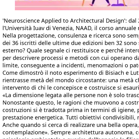
'Neuroscience Applied to Architectural Design': dal
l’Università Iuav di Venezia, NAAD, il corso annuale 
Nella progettazione, consulenza e ricerca sono sempr
dei 36 iscritti delle ultime due edizioni ben 32 son
esterno? Quale segnale ci restituisce e perché inter
per descrivere processi e metodi con cui operano da 
limite, conseguente a incidenti, menomazioni o pato
Come dimostrò il noto esperimento di Bisiach e Lutt
rientrasse metà del mondo circostante: una metà che 
intervento di chi le concepisce e costruisce si esauri
«La dimensione legata alle persone non è solo trascu
Nonostante questo, le ragioni che muovono a costrui
costruzioni si è tradotta prima in termini di igiene, 
prestazione energetica. Tutti obiettivi condivisibili,
Anche quando si cerca di realizzare una bella opera
contemplazione». Sempre architettura autonoma, con