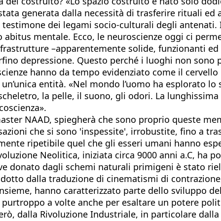
ra del costruito? «Lo spazio costruito è nato solo dodi
stata generata dalla necessità di trasferire rituali ed
 testimone dei legami socio-culturali degli antenati. 
o abitus mentale. Ecco, le neuroscienze oggi ci permet
 infrastrutture –apparentemente solide, funzionanti e
perfino depressione. Questo perché i luoghi non sono 
cienze hanno da tempo evidenziato come il cervello no
 un’unica entità. «Nel mondo l’uomo ha esplorato lo s
lo scheletro, la pelle, il suono, gli odori. La lunghis
 coscienza».
master NAAD, spiegherà che sono proprio queste memo
nsazioni che si sono 'inspessite', irrobustite, fino a 
ilmente ripetibile quel che gli esseri umani hanno espe
oluzione Neolitica, iniziata circa 9000 anni a.C, ha port
ttive donato dagli schemi naturali primigeni è stato r
prodotto dalla traduzione di cinematismi di contrazion
nsieme, hanno caratterizzato parte dello sviluppo del
 purtroppo a volte anche per esaltare un potere polit
, dalla Rivoluzione Industriale, in particolare dalla