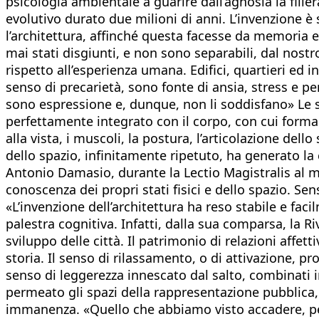
psicologia ambientale a guarire dall’agnosia la filie
evolutivo durato due milioni di anni. L’invenzione è 
l’architettura, affinché questa facesse da memoria e
mai stati disgiunti, e non sono separabili, dal nostr
rispetto all’esperienza umana. Edifici, quartieri ed
senso di precarietà, sono fonte di ansia, stress e 
sono espressione e, dunque, non li soddisfano» Le s
perfettamente integrato con il corpo, con cui forma
alla vista, i muscoli, la postura, l’articolazione del
dello spazio, infinitamente ripetuto, ha generato la
Antonio Damasio, durante la Lectio Magistralis al 
conoscenza dei propri stati fisici e dello spazio. Se
«L’invenzione dell’architettura ha reso stabile e fac
palestra cognitiva. Infatti, dalla sua comparsa, la Riv
sviluppo delle città. Il patrimonio di relazioni affe
storia. Il senso di rilassamento, o di attivazione, 
senso di leggerezza innescato dal salto, combinati i
permeato gli spazi della rappresentazione pubblica,
immanenza. «Quello che abbiamo visto accadere, però