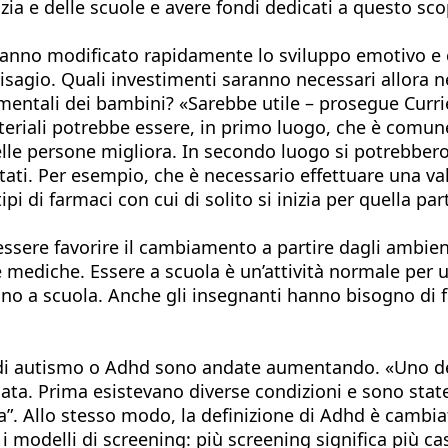
zia e delle scuole e avere fondi dedicati a questo sc
e hanno modificato rapidamente lo sviluppo emotivo e 
disagio. Quali investimenti saranno necessari allora n
mentali dei bambini? «Sarebbe utile – prosegue Curri
ateriali potrebbe essere, in primo luogo, che è comune
elle persone migliora. In secondo luogo si potrebbero
ati. Per esempio, che è necessario effettuare una val
ipi di farmaci con cui di solito si inizia per quella pa
sere favorire il cambiamento a partire dagli ambienti
mediche. Essere a scuola è un’attività normale per u
ino a scuola. Anche gli insegnanti hanno bisogno di
si di autismo o Adhd sono andate aumentando. «Uno de
ata. Prima esistevano diverse condizioni e sono state
a”. Allo stesso modo, la definizione di Adhd è cambia
 modelli di screening: più screening significa più ca