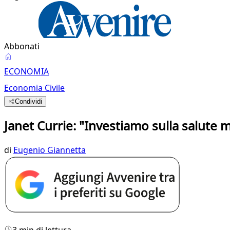
Abbonati
ECONOMIA
Economia Civile
Condividi
Janet Currie: "Investiamo sulla salute 
di
Eugenio Giannetta
3 min di lettura