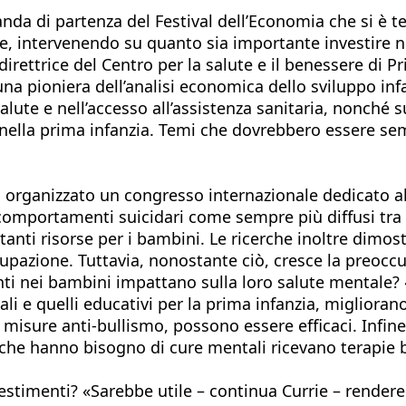
da di partenza del Festival dell’Economia che si è t
 intervenendo su quanto sia importante investire nel
rettrice del Centro per la salute e il benessere di 
a pioniera dell’analisi economica dello sviluppo infan
alute e nell’accesso all’assistenza sanitaria, nonché 
 nella prima infanzia. Temi che dovrebbero essere se
organizzato un congresso internazionale dedicato al
portamenti suicidari come sempre più diffusi tra i r
tanti risorse per i bambini. Le ricerche inoltre dimo
ccupazione. Tuttavia, nonostante ciò, cresce la preocc
menti nei bambini impattano sulla loro salute mentale?
 e quelli educativi per la prima infanzia, migliorano 
 misure anti-bullismo, possono essere efficaci. Infine
 che hanno bisogno di cure mentali ricevano terapie b
estimenti? «Sarebbe utile – continua Currie – render