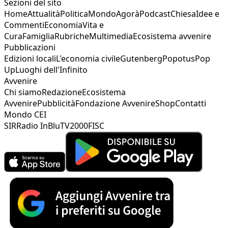
Sezioni del sito
Home
Attualità
Politica
Mondo
Agorà
Podcast
Chiesa
Idee e
Commenti
Economia
Vita e
Cura
Famiglia
Rubriche
Multimedia
Ecosistema avvenire
Pubblicazioni
Edizioni locali
L'economia civile
Gutenberg
Popotus
Pop
Up
Luoghi dell'Infinito
Avvenire
Chi siamo
Redazione
Ecosistema
Avvenire
Pubblicità
Fondazione Avvenire
Shop
Contatti
Mondo CEI
SIR
Radio InBlu
TV2000
FISC