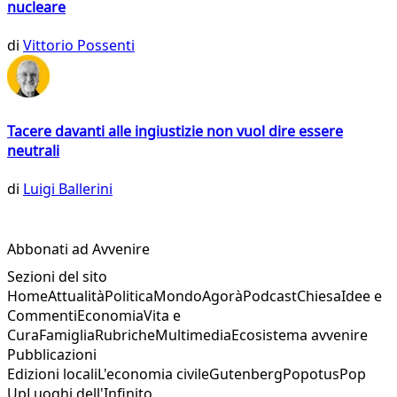
nucleare
di
Vittorio Possenti
Tacere davanti alle ingiustizie non vuol dire essere
neutrali
di
Luigi Ballerini
Abbonati ad Avvenire
Sezioni del sito
Home
Attualità
Politica
Mondo
Agorà
Podcast
Chiesa
Idee e
Commenti
Economia
Vita e
Cura
Famiglia
Rubriche
Multimedia
Ecosistema avvenire
Pubblicazioni
Edizioni locali
L'economia civile
Gutenberg
Popotus
Pop
Up
Luoghi dell'Infinito