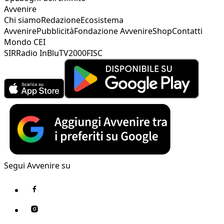
Avvenire
Chi siamo
Redazione
Ecosistema
Avvenire
Pubblicità
Fondazione Avvenire
Shop
Contatti
Mondo CEI
SIR
Radio InBlu
TV2000
FISC
Segui Avvenire su