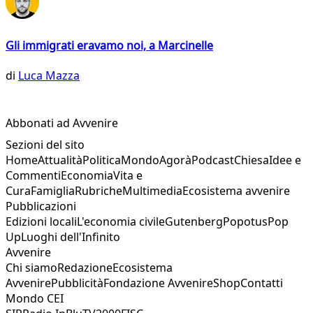
Gli immigrati eravamo noi, a Marcinelle
di
Luca Mazza
Abbonati ad Avvenire
Sezioni del sito
Home
Attualità
Politica
Mondo
Agorà
Podcast
Chiesa
Idee e
Commenti
Economia
Vita e
Cura
Famiglia
Rubriche
Multimedia
Ecosistema avvenire
Pubblicazioni
Edizioni locali
L'economia civile
Gutenberg
Popotus
Pop
Up
Luoghi dell'Infinito
Avvenire
Chi siamo
Redazione
Ecosistema
Avvenire
Pubblicità
Fondazione Avvenire
Shop
Contatti
Mondo CEI