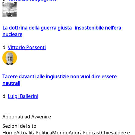
La dottrina della guerra giusta insostenibile nell’era
nucleare
di
Vittorio Possenti
Tacere davanti alle ingiustizie non vuol dire essere
neutrali
di
Luigi Ballerini
Abbonati ad Avvenire
Sezioni del sito
Home
Attualità
Politica
Mondo
Agorà
Podcast
Chiesa
Idee e