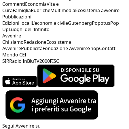
Commenti
Economia
Vita e
Cura
Famiglia
Rubriche
Multimedia
Ecosistema avvenire
Pubblicazioni
Edizioni locali
L'economia civile
Gutenberg
Popotus
Pop
Up
Luoghi dell'Infinito
Avvenire
Chi siamo
Redazione
Ecosistema
Avvenire
Pubblicità
Fondazione Avvenire
Shop
Contatti
Mondo CEI
SIR
Radio InBlu
TV2000
FISC
Segui Avvenire su