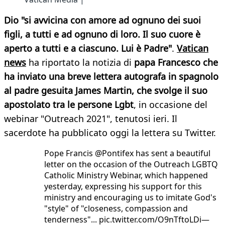
Dio "si avvicina con amore ad ognuno dei suoi
figli, a tutti e ad ognuno di loro. Il suo cuore è
aperto a tutti e a ciascuno. Lui è Padre"
.
Vatican
news
ha riportato la notizia di
papa Francesco che
ha inviato una breve lettera autografa in spagnolo
al padre gesuita James Martin, che svolge il suo
apostolato tra le persone Lgbt
, in occasione del
webinar "Outreach 2021", tenutosi ieri. Il
sacerdote ha pubblicato oggi la lettera su Twitter.
Pope Francis @Pontifex has sent a beautiful
letter on the occasion of the Outreach LGBTQ
Catholic Ministry Webinar, which happened
yesterday, expressing his support for this
ministry and encouraging us to imitate God's
"style" of "closeness, compassion and
tenderness"... pic.twitter.com/O9nTftoLDi—