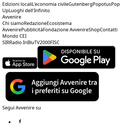
Edizioni locali
L'economia civile
Gutenberg
Popotus
Pop
Up
Luoghi dell'Infinito
Avvenire
Chi siamo
Redazione
Ecosistema
Avvenire
Pubblicità
Fondazione Avvenire
Shop
Contatti
Mondo CEI
SIR
Radio InBlu
TV2000
FISC
Segui Avvenire su