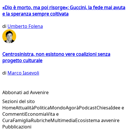
«Dio è morto, ma poi risorge»: Guccini, la fede mai avuta
e la speranza sempre coltivata
di
Umberto Folena
Centrosinistra, non esistono vere coalizioni senza
progetto culturale
di
Marco Iasevoli
Abbonati ad Avvenire
Sezioni del sito
Home
Attualità
Politica
Mondo
Agorà
Podcast
Chiesa
Idee e
Commenti
Economia
Vita e
Cura
Famiglia
Rubriche
Multimedia
Ecosistema avvenire
Pubblicazioni