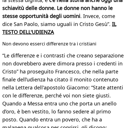
la stessa dignità, e
c’è nella storia anche oggi una
schiavitù delle donne. Le donne non hanno le
stesse opportunità degli uomini
. Invece, come
dice San Paolo, siamo uguali in Cristo Gesù”.
IL
TESTO DELL'UDIENZA
Non devono esserci differenze tra i cristiani
“Le differenze e i contrasti che creano separazione
non dovrebbero avere dimora presso i credenti in
Cristo” ha proseguito Francesco, che nella parte
finale dell’udienza ha citato il monito contenuto
nella Lettera dell'apostolo Giacomo: “State attenti
con le differenze, perché voi non siete giusti.
Quando a Messa entra uno che porta un anello
d’oro, è ben vestito, lo fanno sedere al primo
posto. Quando entra un povero, che ha a
malapena qualcosa per coprirsi, gli dicono: