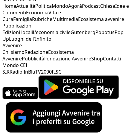
Home
Attualità
Politica
Mondo
Agorà
Podcast
Chiesa
Idee e
Commenti
Economia
Vita e
Cura
Famiglia
Rubriche
Multimedia
Ecosistema avvenire
Pubblicazioni
Edizioni locali
L'economia civile
Gutenberg
Popotus
Pop
Up
Luoghi dell'Infinito
Avvenire
Chi siamo
Redazione
Ecosistema
Avvenire
Pubblicità
Fondazione Avvenire
Shop
Contatti
Mondo CEI
SIR
Radio InBlu
TV2000
FISC