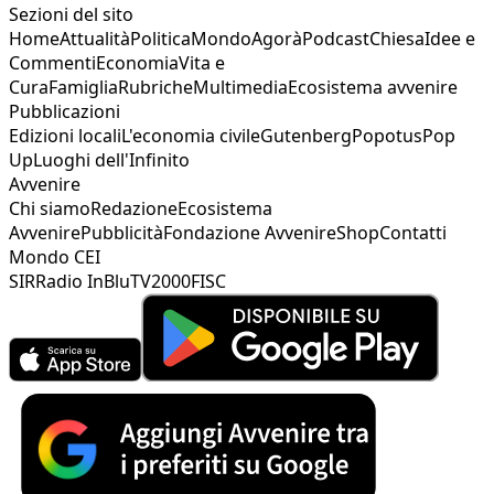
Sezioni del sito
Home
Attualità
Politica
Mondo
Agorà
Podcast
Chiesa
Idee e
Commenti
Economia
Vita e
Cura
Famiglia
Rubriche
Multimedia
Ecosistema avvenire
Pubblicazioni
Edizioni locali
L'economia civile
Gutenberg
Popotus
Pop
Up
Luoghi dell'Infinito
Avvenire
Chi siamo
Redazione
Ecosistema
Avvenire
Pubblicità
Fondazione Avvenire
Shop
Contatti
Mondo CEI
SIR
Radio InBlu
TV2000
FISC