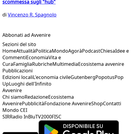
scommessa sugli "hub"
di
Vincenzo R. Spagnolo
Abbonati ad Avvenire
Sezioni del sito
Home
Attualità
Politica
Mondo
Agorà
Podcast
Chiesa
Idee e
Commenti
Economia
Vita e
Cura
Famiglia
Rubriche
Multimedia
Ecosistema avvenire
Pubblicazioni
Edizioni locali
L'economia civile
Gutenberg
Popotus
Pop
Up
Luoghi dell'Infinito
Avvenire
Chi siamo
Redazione
Ecosistema
Avvenire
Pubblicità
Fondazione Avvenire
Shop
Contatti
Mondo CEI
SIR
Radio InBlu
TV2000
FISC