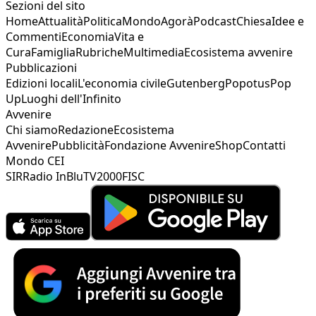
Sezioni del sito
Home
Attualità
Politica
Mondo
Agorà
Podcast
Chiesa
Idee e
Commenti
Economia
Vita e
Cura
Famiglia
Rubriche
Multimedia
Ecosistema avvenire
Pubblicazioni
Edizioni locali
L'economia civile
Gutenberg
Popotus
Pop
Up
Luoghi dell'Infinito
Avvenire
Chi siamo
Redazione
Ecosistema
Avvenire
Pubblicità
Fondazione Avvenire
Shop
Contatti
Mondo CEI
SIR
Radio InBlu
TV2000
FISC