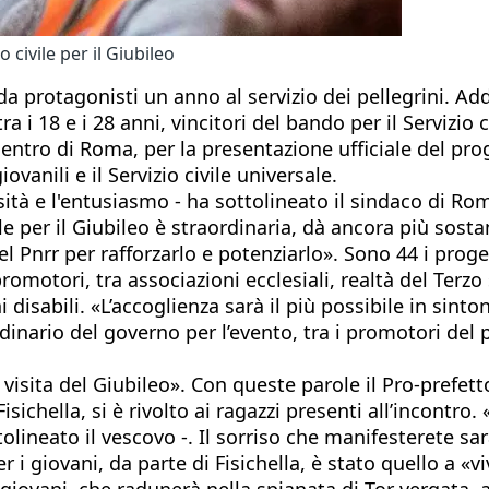
civile per il Giubileo
e da protagonisti un anno al servizio dei pellegrini. Ad
ra i 18 e i 28 anni, vincitori del bando per il Servizio
entro di Roma, per la presentazione ufficiale del pro
ovanili e il Servizio civile universale.
osità e l'entusiasmo - ha sottolineato il sindaco di Ro
vile per il Giubileo è straordinaria, dà ancora più sos
l Pnrr per rafforzarlo e potenziarlo». Sono 44 i progett
promotori, tra associazioni ecclesiali, realtà del Terzo
ni disabili. «L’accoglienza sarà il più possibile in sin
nario del governo per l’evento, tra i promotori del pr
a visita del Giubileo». Con queste parole il Pro-prefet
isichella, si è rivolto ai ragazzi presenti all’incontr
tolineato il vescovo -. Il sorriso che manifesterete sar
r i giovani, da parte di Fisichella, è stato quello 
ei giovani, che radunerà nella spianata di Tor vergata