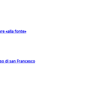
are «alla fonte»
oso di san Francesco