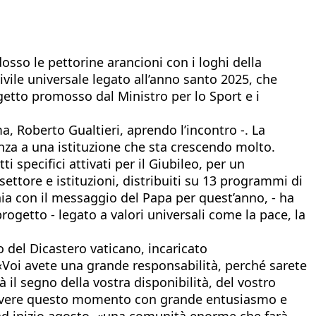
dosso le pettorine arancioni con i loghi della
 civile universale legato all’anno santo 2025, che
getto promosso dal Ministro per lo Sport e i
ma, Roberto Gualtieri, aprendo l’incontro -. La
tanza a una istituzione che sta crescendo molto.
i specifici attivati per il Giubileo, per un
 settore e istituzioni, distribuiti su 13 programmi di
tonia con il messaggio del Papa per quest’anno, - ha
ogetto - legato a valori universali come la pace, la
to del Dicastero vaticano, incaricato
o. «Voi avete una grande responsabilità, perché sarete
à il segno della vostra disponibilità, del vostro
a «vivere questo momento con grande entusiasmo e
, ad inizio agosto, «una comunità enorme che farà