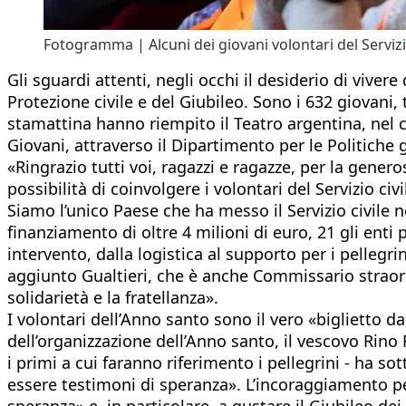
Fotogramma | Alcuni dei giovani volontari del Servizio 
Gli sguardi attenti, negli occhi il desiderio di viver
Protezione civile e del Giubileo. Sono i 632 giovani, t
stamattina hanno riempito il Teatro argentina, nel c
Giovani, attraverso il Dipartimento per le Politiche gi
«Ringrazio tutti voi, ragazzi e ragazze, per la gener
possibilità di coinvolgere i volontari del Servizio ci
Siamo l’unico Paese che ha messo il Servizio civile ne
finanziamento di oltre 4 milioni di euro, 21 gli enti 
intervento, dalla logistica al supporto per i pellegri
aggiunto Gualtieri, che è anche Commissario straordi
solidarietà e la fratellanza».
I volontari dell’Anno santo sono il vero «biglietto d
dell’organizzazione dell’Anno santo, il vescovo Rino F
i primi a cui faranno riferimento i pellegrini - ha sot
essere testimoni di speranza». L’incoraggiamento pe
speranza» e, in particolare, a gustare il Giubileo d