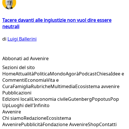
Tacere davanti alle ingiustizie non vuol dire essere
neutrali
di
Luigi Ballerini
Abbonati ad Avvenire
Sezioni del sito
Home
Attualità
Politica
Mondo
Agorà
Podcast
Chiesa
Idee e
Commenti
Economia
Vita e
Cura
Famiglia
Rubriche
Multimedia
Ecosistema avvenire
Pubblicazioni
Edizioni locali
L'economia civile
Gutenberg
Popotus
Pop
Up
Luoghi dell'Infinito
Avvenire
Chi siamo
Redazione
Ecosistema
Avvenire
Pubblicità
Fondazione Avvenire
Shop
Contatti