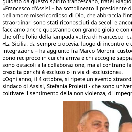
guidato da questo spirito francescano, fratel Biagi
«Francesco d'Assisi – ha sottolineato il presidente
dell'amore misericordioso di Dio, che abbraccia l'i
straordinari sono stati riconosciuti da secoli e anco
facciamo anche quest'anno con grande gioia e con un 
che offre l’olio della lampada votiva di Francesco, pa
«La Sicilia, da sempre crocevia, luogo di incontro e di 
integrazione – ha aggiunto fra Marco Moroni, custod
dono reciproco in cui chi arriva e chi accoglie sapp
sono ostacoli alla collaborazione, ma al contrario 
crescita per chi è escluso o in via di esclusione».
«Ogni anno, il 4 ottobre, si ripete un evento straor
sindaco di Assisi, Stefania Proietti - che sono uni
coltivare il sentimento della non violenza, di impeg