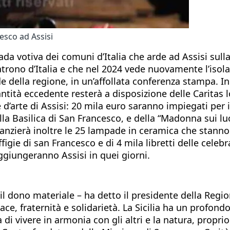
esco ad Assisi
mpada votiva dei comuni d’Italia che arde ad Assisi sul
 patrono d’Italia e che nel 2024 vede nuovamente l’iso
e della regione, in un’affollata conferenza stampa. In 
uantità eccedente resterà a disposizione delle Caritas 
 d’arte di Assisi: 20 mila euro saranno impiegati per 
lla Basilica di San Francesco, e della “Madonna sui lu
inanzierà inoltre le 25 lampade in ceramica che stann
igie di san Francesco e di 4 mila libretti delle celebr
raggiungeranno Assisi in quei giorni.
e il dono materiale – ha detto il presidente della Reg
pace, fraternità e solidarietà. La Sicilia ha un profon
za di vivere in armonia con gli altri e la natura, pro