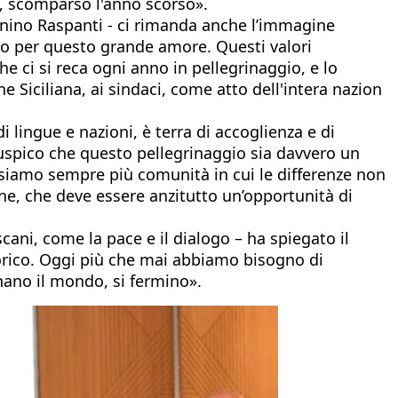
à, scomparso l'anno scorso».
tonino Raspanti - ci rimanda anche l’immagine
sso per questo grande amore. Questi valori
he ci si reca ogni anno in pellegrinaggio, e lo
Siciliana, ai sindaci, come atto dell'intera nazion
di lingue e nazioni, è terra di accoglienza e di
uspico che questo pellegrinaggio sia davvero un
e siamo sempre più comunità in cui le differenze non
ne, che deve essere anzitutto un’opportunità di
ani, come la pace e il dialogo – ha spiegato il
torico. Oggi più che mai abbiamo bisogno di
nano il mondo, si fermino».