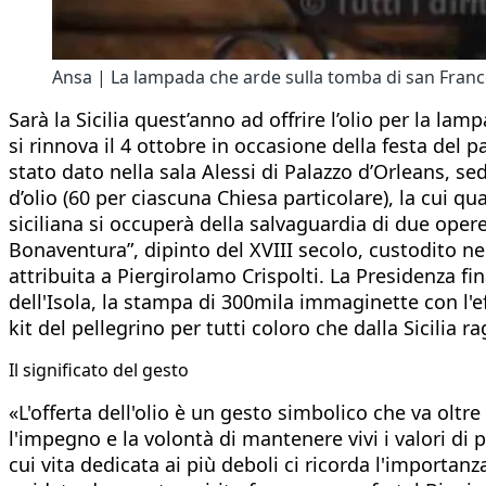
Ansa | La lampada che arde sulla tomba di san Franc
Sarà la Sicilia quest’anno ad offrire l’olio per la la
si rinnova il 4 ottobre in occasione della festa del
stato dato nella sala Alessi di Palazzo d’Orleans, sed
d’olio (60 per ciascuna Chiesa particolare), la cui q
siciliana si occuperà della salvaguardia di due opere
Bonaventura”, dipinto del XVIII secolo, custodito ne
attribuita a Piergirolamo Crispolti. La Presidenza f
dell'Isola, la stampa di 300mila immaginette con l'eff
kit del pellegrino per tutti coloro che dalla Sicilia 
Il significato del gesto
«L'offerta dell'olio è un gesto simbolico che va oltr
l'impegno e la volontà di mantenere vivi i valori di 
cui vita dedicata ai più deboli ci ricorda l'importan