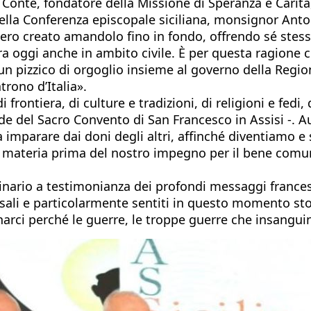
o Conte, fondatore della Missione di Speranza e Carit
 della Conferenza episcopale siciliana, monsignor An
ntero creato amandolo fino in fondo, offrendo sé ste
ra oggi anche in ambito civile. È per questa ragione c
pizzico di orgoglio insieme al governo della Regione 
trono d’Italia».
frontiera, di culture e tradizioni, di religioni e fedi, 
e del Sacro Convento di San Francesco in Assisi -. A
ia imparare dai doni degli altri, affinché diventiamo 
la materia prima del nostro impegno per il bene comu
dinario a testimonianza dei profondi messaggi francesc
versali e particolarmente sentiti in questo momento s
narci perché le guerre, le troppe guerre che insangui