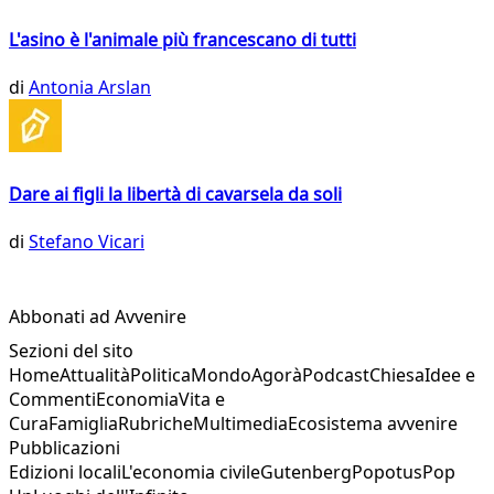
L'asino è l'animale più francescano di tutti
di
Antonia Arslan
Dare ai figli la libertà di cavarsela da soli
di
Stefano Vicari
Abbonati ad Avvenire
Sezioni del sito
Home
Attualità
Politica
Mondo
Agorà
Podcast
Chiesa
Idee e
Commenti
Economia
Vita e
Cura
Famiglia
Rubriche
Multimedia
Ecosistema avvenire
Pubblicazioni
Edizioni locali
L'economia civile
Gutenberg
Popotus
Pop