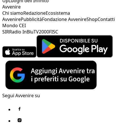
Up
Luoghi dell'Infinito
Avvenire
Chi siamo
Redazione
Ecosistema
Avvenire
Pubblicità
Fondazione Avvenire
Shop
Contatti
Mondo CEI
SIR
Radio InBlu
TV2000
FISC
Segui Avvenire su