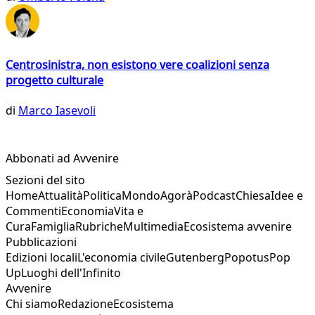
Centrosinistra, non esistono vere coalizioni senza
progetto culturale
di
Marco Iasevoli
Abbonati ad Avvenire
Sezioni del sito
Home
Attualità
Politica
Mondo
Agorà
Podcast
Chiesa
Idee e
Commenti
Economia
Vita e
Cura
Famiglia
Rubriche
Multimedia
Ecosistema avvenire
Pubblicazioni
Edizioni locali
L'economia civile
Gutenberg
Popotus
Pop
Up
Luoghi dell'Infinito
Avvenire
Chi siamo
Redazione
Ecosistema