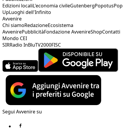
Edizioni locali
L'economia civile
Gutenberg
Popotus
Pop
Up
Luoghi dell'Infinito
Avvenire
Chi siamo
Redazione
Ecosistema
Avvenire
Pubblicità
Fondazione Avvenire
Shop
Contatti
Mondo CEI
SIR
Radio InBlu
TV2000
FISC
Segui Avvenire su