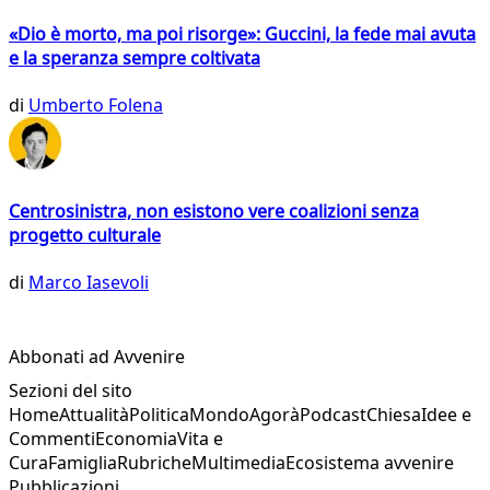
«Dio è morto, ma poi risorge»: Guccini, la fede mai avuta
e la speranza sempre coltivata
di
Umberto Folena
Centrosinistra, non esistono vere coalizioni senza
progetto culturale
di
Marco Iasevoli
Abbonati ad Avvenire
Sezioni del sito
Home
Attualità
Politica
Mondo
Agorà
Podcast
Chiesa
Idee e
Commenti
Economia
Vita e
Cura
Famiglia
Rubriche
Multimedia
Ecosistema avvenire
Pubblicazioni