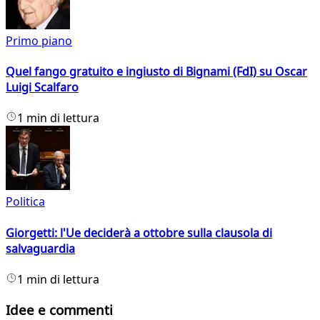
Primo piano
Quel fango gratuito e ingiusto di Bignami (FdI) su Oscar
Luigi Scalfaro
1 min di lettura
Politica
Giorgetti: l'Ue deciderà a ottobre sulla clausola di
salvaguardia
1 min di lettura
Idee e commenti