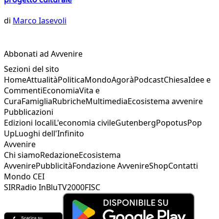
di
Marco Iasevoli
Abbonati ad Avvenire
Sezioni del sito
Home
Attualità
Politica
Mondo
Agorà
Podcast
Chiesa
Idee e
Commenti
Economia
Vita e
Cura
Famiglia
Rubriche
Multimedia
Ecosistema avvenire
Pubblicazioni
Edizioni locali
L'economia civile
Gutenberg
Popotus
Pop
Up
Luoghi dell'Infinito
Avvenire
Chi siamo
Redazione
Ecosistema
Avvenire
Pubblicità
Fondazione Avvenire
Shop
Contatti
Mondo CEI
SIR
Radio InBlu
TV2000
FISC