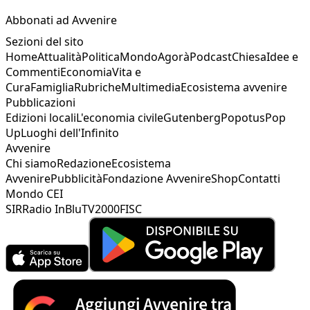
Abbonati ad Avvenire
Sezioni del sito
Home
Attualità
Politica
Mondo
Agorà
Podcast
Chiesa
Idee e
Commenti
Economia
Vita e
Cura
Famiglia
Rubriche
Multimedia
Ecosistema avvenire
Pubblicazioni
Edizioni locali
L'economia civile
Gutenberg
Popotus
Pop
Up
Luoghi dell'Infinito
Avvenire
Chi siamo
Redazione
Ecosistema
Avvenire
Pubblicità
Fondazione Avvenire
Shop
Contatti
Mondo CEI
SIR
Radio InBlu
TV2000
FISC