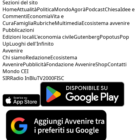
Sezioni del sito
Home
Attualità
Politica
Mondo
Agorà
Podcast
Chiesa
Idee e
Commenti
Economia
Vita e
Cura
Famiglia
Rubriche
Multimedia
Ecosistema avvenire
Pubblicazioni
Edizioni locali
L'economia civile
Gutenberg
Popotus
Pop
Up
Luoghi dell'Infinito
Avvenire
Chi siamo
Redazione
Ecosistema
Avvenire
Pubblicità
Fondazione Avvenire
Shop
Contatti
Mondo CEI
SIR
Radio InBlu
TV2000
FISC