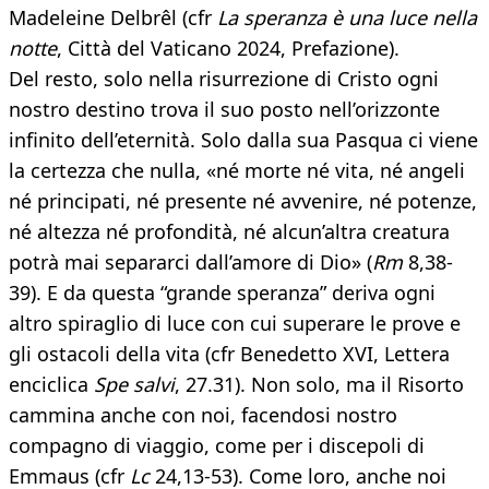
Madeleine Delbrêl (cfr
La speranza è una luce nella
notte
, Città del Vaticano 2024, Prefazione).
Del resto, solo nella risurrezione di Cristo ogni
nostro destino trova il suo posto nell’orizzonte
infinito dell’eternità. Solo dalla sua Pasqua ci viene
la certezza che nulla, «né morte né vita, né angeli
né principati, né presente né avvenire, né potenze,
né altezza né profondità, né alcun’altra creatura
potrà mai separarci dall’amore di Dio» (
Rm
8,38-
39). E da questa “grande speranza” deriva ogni
altro spiraglio di luce con cui superare le prove e
gli ostacoli della vita (cfr Benedetto XVI, Lettera
enciclica
Spe salvi
, 27.31). Non solo, ma il Risorto
cammina anche con noi, facendosi nostro
compagno di viaggio, come per i discepoli di
Emmaus (cfr
Lc
24,13-53). Come loro, anche noi