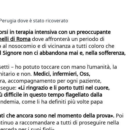
 Perugia dove è stato ricoverato
scorsi in terapia intensiva con un preoccupante
melli di Roma
dove affronterà un periodo di
al nosocomio e di vicinanza a tutti coloro che
il Signore non ci abbandona mai e, nella sofferenza,
setti – ho potuto toccare con mano l’umanità, la
nitario e non.
Medici, infermieri, Oss,
 cura, accompagnamento per ogni paziente,
rosegue:
«Li ringrazio e li porto tutti nel cuore,
 difficile in questo tempo flagellato dalla
andemia, come li ha definiti più volte papa
erati che ancora sono nel momento della prova».
Poi
ntinuo a raccomandare a tutti di proseguire nella
rceda per i suoi figli».