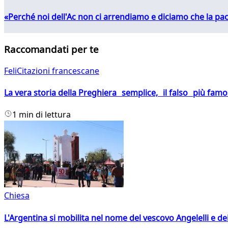
«Perché noi dell'Ac non ci arrendiamo e diciamo che la pac
Raccomandati per te
FeliCitazioni francescane
La vera storia della Preghiera semplice, il falso più fam
1 min di lettura
Chiesa
L'Argentina si mobilita nel nome del vescovo Angelelli e dei