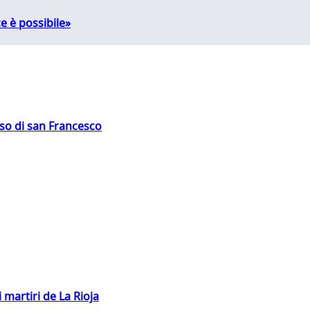
e è possibile»
oso di san Francesco
 martiri de La Rioja