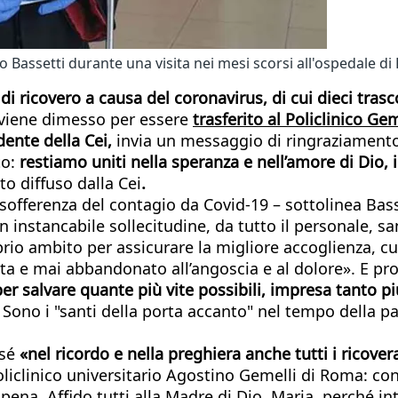
o Bassetti durante una visita nei mesi scorsi all'ospedale di
 di ricovero a causa del coronavirus, di cui dieci tra
i viene dimesso per essere
trasferito al Policlinico Ge
idente della Cei,
invia un messaggio di ringraziamento 
to:
restiamo uniti nella speranza e nell’amore di Dio, 
to diffuso dalla Cei
.
 sofferenza del contagio da Covid-19 – sottolinea Bas
 instancabile sollecitudine, da tutto il personale, sa
oprio ambito per assicurare la migliore accoglienza,
ata e mai abbandonato all’angoscia e al dolore». E p
r salvare quante più vite possibili, impresa tanto più
.
Sono i "santi della porta accanto" nel tempo della p
 sé
«nel ricordo e nella preghiera anche tutti i ricov
liclinico universitario Agostino Gemelli di Roma: co
ena. Affido tutti alla Madre di Dio, Maria, perché inte