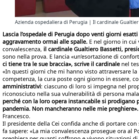
Azienda ospedaliera di Perugia | Il cardinale Gualtier
Lascia l’ospedale di Perugia dopo venti giorni esatti
aggravamento ormai alle spalle.
E nel giorno in cu
convalescenza,
il cardinale Gualtiero Bassetti, pres
sono nella prova. E lancia «un’esortazione di confor
ci tiene tra le sue braccia», scrive il cardinale
nel tes
«In questi giorni che mi hanno visto attraversare la
competenza, la cura poste ogni giorno in essere, con
amministrativi
: ciascuno di loro si impegna nel pr
riconosciuto nella sua vulnerabilità di persona mal
perché con la loro opera instancabile si prodigano pe
pandemia. Non mancheranno nelle mie preghiere»
Francesco.
Il presidente della Cei confida anche di portare con
fa sapere: «La mia convalescenza prosegue ora al Po
preghiera per quanti soffrono e vivono situazioni di p