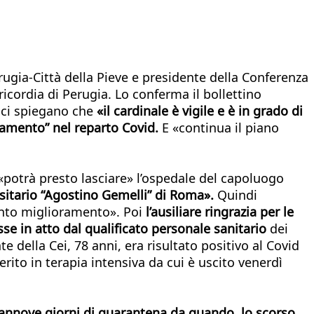
rugia-Città della Pieve e presidente della Conferenza
icordia di Perugia. Lo conferma il bollettino
ici spiegano che
«il cardinale è vigile e è in grado di
olamento” nel reparto Covid.
E «continua il piano
i «potrà presto lasciare» l’ospedale del capoluogo
rsitario “Agostino Gemelli” di Roma».
Quindi
lento miglioramento». Poi
l’ausiliare ringrazia per le
e in atto dal qualificato personale sanitario
dei
e della Cei, 78 anni, era risultato positivo al Covid
erito in terapia intensiva da cui è uscito venerdì
annove giorni di quarantena da quando, lo scorso