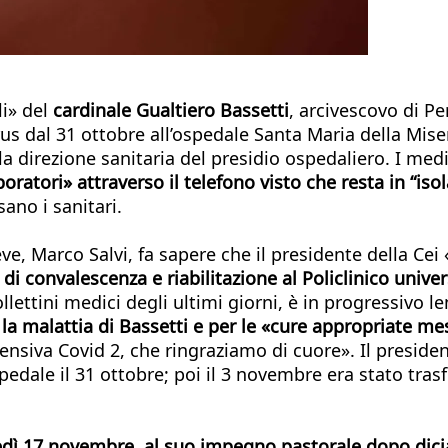
i» del
cardinale Gualtiero Bassetti
, arcivescovo di Pe
us dal 31 ottobre all’ospedale Santa Maria della Miser
la direzione sanitaria del presidio ospedaliero. I med
boratori» attraverso il telefono visto che resta in “is
ano i sanitari.
ieve, Marco Salvi, fa sapere che il presidente della Ce
i convalescenza e riabilitazione al Policlinico unive
llettini medici degli ultimi giorni, è in progressivo 
malattia di Bassetti e per le «cure appropriate mess
ensiva Covid 2, che ringraziamo di cuore». Il president
pedale il 31 ottobre; poi il 3 novembre era stato trasf
edì 17 novembre, al suo impegno pastorale dopo dici