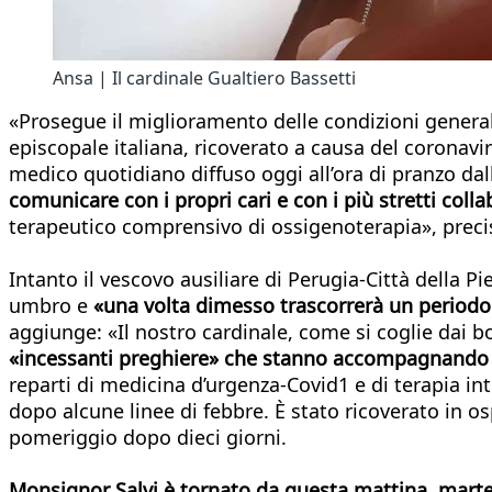
Ansa | Il cardinale Gualtiero Bassetti
«Prosegue il miglioramento delle condizioni general
episcopale italiana, ricoverato a causa del coronavir
medico quotidiano diffuso oggi all’ora di pranzo dal
comunicare con i propri cari e con i più stretti colla
terapeutico comprensivo di ossigenoterapia», precis
Intanto il vescovo ausiliare di Perugia-Città della P
umbro e
«una volta dimesso trascorrerà un periodo d
aggiunge: «Il nostro cardinale, come si coglie dai bo
«incessanti preghiere» che stanno accompagnando la 
reparti di medicina d’urgenza-Covid1 e di terapia int
dopo alcune linee di febbre. È stato ricoverato in os
pomeriggio dopo dieci giorni.
Monsignor Salvi è tornato da questa mattina, mart