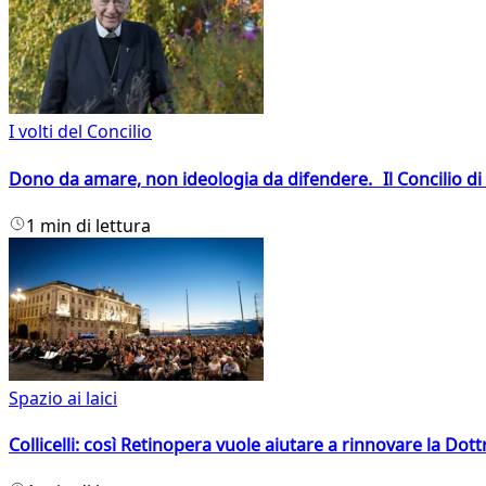
I volti del Concilio
Dono da amare, non ideologia da difendere. Il Concilio di 
1 min di lettura
Spazio ai laici
Collicelli: così Retinopera vuole aiutare a rinnovare la Dott