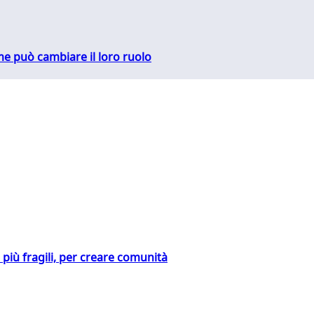
me può cambiare il loro ruolo
i più fragili, per creare comunità