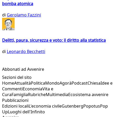
bomba atomica
di
Gerolamo Fazzini
Delitti, paura, sicurezza e voto: il diritto alla statistica
di
Leonardo Becchetti
Abbonati ad Avvenire
Sezioni del sito
Home
Attualità
Politica
Mondo
Agorà
Podcast
Chiesa
Idee e
Commenti
Economia
Vita e
Cura
Famiglia
Rubriche
Multimedia
Ecosistema avvenire
Pubblicazioni
Edizioni locali
L'economia civile
Gutenberg
Popotus
Pop
Up
Luoghi dell'Infinito