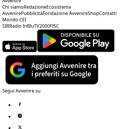
Avvenire
Chi siamo
Redazione
Ecosistema
Avvenire
Pubblicità
Fondazione Avvenire
Shop
Contatti
Mondo CEI
SIR
Radio InBlu
TV2000
FISC
Segui Avvenire su