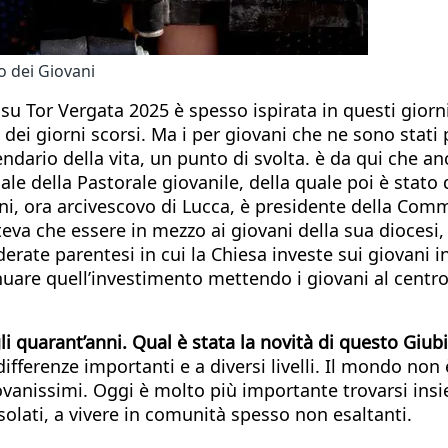
eo dei Giovani
le su Tor Vergata 2025 è spesso ispirata in questi gior
 dei giorni scorsi. Ma i per giovani che ne sono stati 
ndario della vita, un punto di svolta. è da qui che anc
e della Pastorale giovanile, della quale poi è stato di
ni, ora arcivescovo di Lucca, è presidente della Comm
eva che essere in mezzo ai giovani della sua diocesi
siderate parentesi in cui la Chiesa investe sui giovan
nuare quell’investimento mettendo i giovani al centro
gli quarant’anni. Qual è stata la novità di questo Giub
fferenze importanti e a diversi livelli. Il mondo non 
iovanissimi. Oggi è molto più importante trovarsi ins
, isolati, a vivere in comunità spesso non esaltanti.