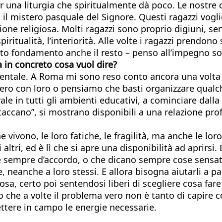
r una liturgia che spiritualmente dà poco. Le nostre 
il mistero pasquale del Signore. Questi ragazzi vogl
ione religiosa. Molti ragazzi sono proprio digiuni, 
piritualità, l’interiorità. Alle volte i ragazzi prendon
esto fondamento anche il resto – penso all’impegno so
 in concreto cosa vuol dire?
entale. A Roma mi sono reso conto ancora una volta c
ero con loro o pensiamo che basti organizzare qualch
ale in tutti gli ambienti educativi, a cominciare dalla 
taccano”, si mostrano disponibili a una relazione pro
e vivono, le loro fatiche, le fragilità, ma anche le lo
 altri, ed è lì che si apre una disponibilità ad aprirs
e sempre d’accordo, o che dicano sempre cose sensate.
 neanche a loro stessi. E allora bisogna aiutarli a pa
lcosa, certo poi sentendosi liberi di scegliere cosa f
 che a volte il problema vero non è tanto di capire co
ttere in campo le energie necessarie.