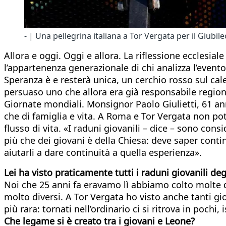
- | Una pellegrina italiana a Tor Vergata per il Giubil
Allora e oggi. Oggi e allora. La riflessione ecclesia
l’appartenenza generazionale di chi analizza l’evento
Speranza è e resterà unica, un cerchio rosso sul cale
persuaso uno che allora era già responsabile regional
Giornate mondiali. Monsignor Paolo Giulietti, 61 an
che di famiglia e vita. A Roma e Tor Vergata non pot
flusso di vita. «I raduni giovanili – dice – sono con
più che dei giovani è della Chiesa: deve saper conti
aiutarli a dare continuità a quella esperienza».
Lei ha visto praticamente tutti i raduni giovanili de
Noi che 25 anni fa eravamo lì abbiamo colto molte di
molto diversi. A Tor Vergata ho visto anche tanti g
più rara: tornati nell’ordinario ci si ritrova in pochi
Che legame si è creato tra i giovani e Leone?