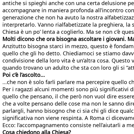
antiche si spieghi anche con una certa delusione pe
accompagnare in maniera profonda all’incontro con 
generazione che non ha avuto la nostra alfabetizzaz
interpretarlo. Vanno rialfabetizzate la preghiera, la s
Chiesa è un po’ lenta a coglierlo. Ma se non c’è qu
Molti dicono che ora bisogna ascoltare i giovani. Ma
Anzitutto bisogna starci in mezzo, questo è fondam
quello che gli ho detto. Chiediamoci se stiamo davv
condivisione della loro vita è un’altra cosa. Questo v
quando trovano un adulto che sta con loro gli si “at
Poi c’è l’ascolto...
...che non è solo farli parlare ma percepire quello ch
Per i ragazzi alcuni momenti sono più significativi di
quello che pensano, il che però non vuol dire esser
che a volte pensano delle cose ma non le sanno dire,
parlargli, hanno bisogno che ci sia chi gli dice qua
significativa non viene respinta. A Roma ci dicevamo
Ecco: l’accompagnamento consiste nell’aiutarli a me
Cosa chiedono alla Chiesa?