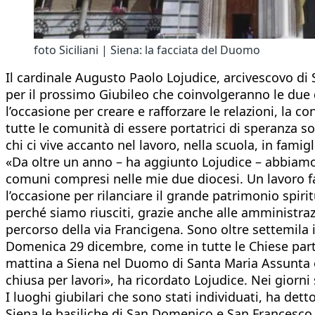
foto Siciliani | Siena: la facciata del Duomo
Il cardinale Augusto Paolo Lojudice, arcivescovo di 
per il prossimo Giubileo che coinvolgeranno le due 
l’occasione per creare e rafforzare le relazioni, la c
tutte le comunità di essere portatrici di speranza s
chi ci vive accanto nel lavoro, nella scuola, in famigl
«Da oltre un anno – ha aggiunto Lojudice – abbiamo
comuni compresi nelle mie due diocesi. Un lavoro f
l’occasione per rilanciare il grande patrimonio spirit
perché siamo riusciti, grazie anche alle amministraz
percorso della via Francigena. Sono oltre settemila 
Domenica 29 dicembre, come in tutte le Chiese partic
mattina a Siena nel Duomo di Santa Maria Assunta e
chiusa per lavori», ha ricordato Lojudice. Nei giorni 
I luoghi giubilari che sono stati individuati, ha de
Siena le basiliche di San Domenico e San Francesco, 