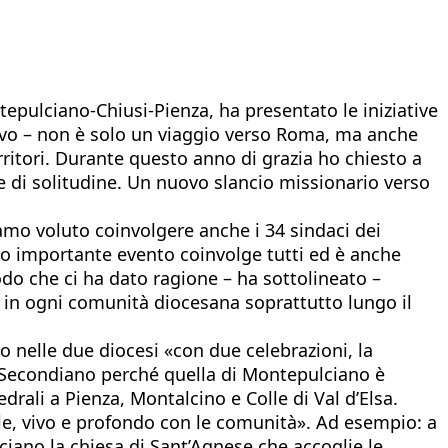
tepulciano-Chiusi-Pienza, ha presentato le iniziative
covo – non è solo un viaggio verso Roma, ma anche
erritori. Durante questo anno di grazia ho chiesto a
 e di solitudine. Un nuovo slancio missionario verso
amo voluto coinvolgere anche i 34 sindaci dei
to importante evento coinvolge tutti ed è anche
todo che ci ha dato ragione – ha sottolineato –
ni in ogni comunità diocesana soprattutto lungo il
o nelle due diocesi «con due celebrazioni, la
 Secondiano perché quella di Montepulciano è
edrali a Pienza, Montalcino e Colle di Val d’Elsa.
iale, vivo e profondo con le comunità». Ad esempio: a
ciano la chiesa di Sant’Agnese che accoglie le