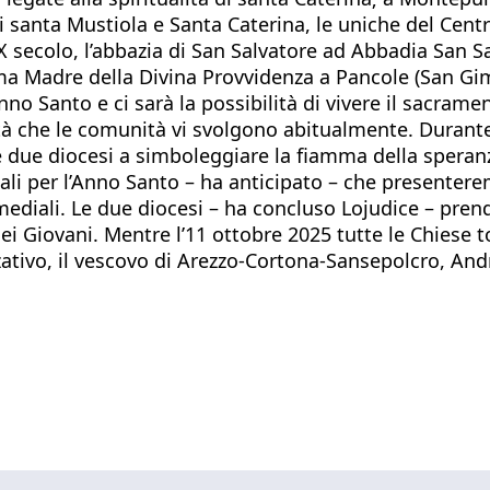
 santa Mustiola e Santa Caterina, le uniche del Centro
 IX secolo, l’abbazia di San Salvatore ad Abbadia San S
ima Madre della Divina Provvidenza a Pancole (San Gi
nno Santo e ci sarà la possibilità di vivere il sacramen
ità che le comunità vi svolgono abitualmente. Durante
le due diocesi a simboleggiare la fiamma della spera
ali per l’Anno Santo – ha anticipato – che presenter
ltimediali. Le due diocesi – ha concluso Lojudice – pr
dei Giovani. Mentre l’11 ottobre 2025 tutte le Chiese
zativo, il vescovo di Arezzo-Cortona-Sansepolcro, And