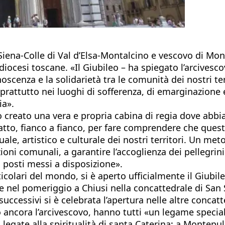
Siena-Colle di Val d’Elsa-Montalcino e vescovo di Mon
diocesi toscane. «Il Giubileo – ha spiegato l’arcives
onoscenza e la solidarietà tra le comunità dei nostri t
oprattutto nei luoghi di sofferenza, di emarginazione
ia».
 creato una vera e propria cabina di regia dove abbi
atto, fianco a fianco, per fare comprendere che ques
uale, artistico e culturale dei nostri territori. Un me
ioni comunali, a garantire l’accoglienza dei pellegri
i posti messi a disposizione».
olari del mondo, si è aperto ufficialmente il Giubile
 nel pomeriggio a Chiusi nella concattedrale di San
successivi si è celebrata l’apertura nelle altre concatt
tto ancora l’arcivescovo, hanno tutti «un legame spec
legate alla spiritualità di santa Caterina; a Montepul