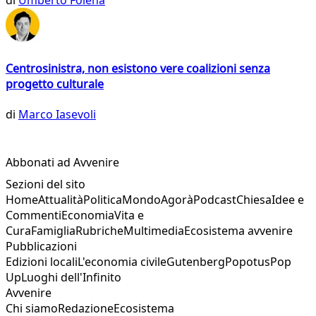
di
Umberto Folena
Centrosinistra, non esistono vere coalizioni senza
progetto culturale
di
Marco Iasevoli
Abbonati ad Avvenire
Sezioni del sito
Home
Attualità
Politica
Mondo
Agorà
Podcast
Chiesa
Idee e
Commenti
Economia
Vita e
Cura
Famiglia
Rubriche
Multimedia
Ecosistema avvenire
Pubblicazioni
Edizioni locali
L'economia civile
Gutenberg
Popotus
Pop
Up
Luoghi dell'Infinito
Avvenire
Chi siamo
Redazione
Ecosistema