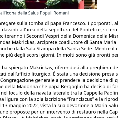
all'icona della Salus Populi Romani
pregare sulla tomba di papa Francesco. I porporati, al
vanti all’area della sepoltura del Pontefice, si ferm
eciteranno i Secondi Vespri della Domenica della Mise
das Makrickas, arciprete coadiutore di Santa Maria M
anche dalla Sala Stampa della Santa Sede. Mentre il c
che più degli scorsi giorni. In molti sono già pronti p
– ha spiegato Makrickas, riferendosi alla preghiera de
 dall’ufficio liturgico. È stata una decisione presa s
rta Congregazione generale a prendere la decisione di 
ione della Madonna che papa Bergoglio ha deciso di fa
el loculo della navata laterale tra la Cappella Paolina
 ligure con la sola iscrizione “Franciscus” e la ripro
l 13 maggio 2022, vista la sua devozione a Maria Salus
cune proposte per un intervento di restauro nella Cap
n Pietro». A Makrickas, però, la settimana dopo arrivò