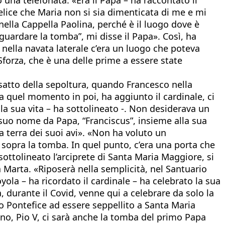
felice che Maria non si sia dimenticata di me e mi
nella Cappella Paolina, perché è il luogo dove è
uardare la tomba”, mi disse il Papa». Così, ha
 nella navata laterale c’era un luogo che poteva
 Sforza, che è una delle prime a essere state
esatto della sepoltura, quando Francesco nella
a quel momento in poi, ha aggiunto il cardinale, ci
la sua vita – ha sottolineato -. Non desiderava un
l suo nome da Papa, “Franciscus”, insieme alla sua
la terra dei suoi avi». «Non ha voluto un
a sopra la tomba. In quel punto, c’era una porta che
sottolineato l’arciprete di Santa Maria Maggiore, si
 Marta. «Riposerà nella semplicità, nel Santuario
yola – ha ricordato il cardinale – ha celebrato la sua
 durante il Covid, venne qui a celebrare da solo la
vo Pontefice ad essere seppellito a Santa Maria
o, Pio V, ci sarà anche la tomba del primo Papa