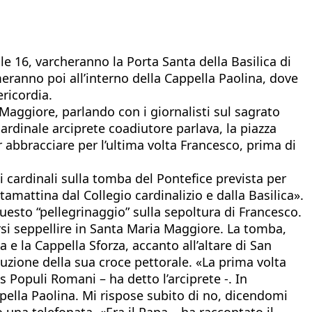
le 16, varcheranno la Porta Santa della Basilica di
eranno poi all’interno della Cappella Paolina, dove
ricordia.
aggiore, parlando con i giornalisti sul sagrato
ardinale arciprete coadiutore parlava, la piazza
er abbracciare per l’ultima volta Francesco, prima di
i cardinali sulla tomba del Pontefice prevista per
tamattina dal Collegio cardinalizio e dalla Basilica».
questo “pellegrinaggio” sulla sepoltura di Francesco.
rsi seppellire in Santa Maria Maggiore. La tomba,
 e la Cappella Sforza, accanto all’altare di San
duzione della sua croce pettorale. «La prima volta
 Populi Romani – ha detto l’arciprete -. In
pella Paolina. Mi rispose subito di no, dicendomi
 una telefonata. «Era il Papa – ha raccontato il