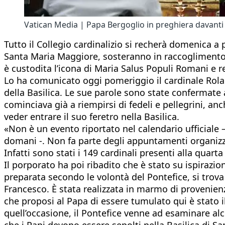
Vatican Media | Papa Bergoglio in preghiera davanti 
Tutto il Collegio cardinalizio si recherà domenica a 
Santa Maria Maggiore, sosteranno in raccoglimento da
è custodita l’icona di Maria Salus Populi Romani e r
Lo ha comunicato oggi pomeriggio il cardinale Rolan
della Basilica. Le sue parole sono state confermate 
cominciava già a riempirsi di fedeli e pellegrini, an
veder entrare il suo feretro nella Basilica.
«Non è un evento riportato nel calendario ufficiale 
domani -. Non fa parte degli appuntamenti organizzati
Infatti sono stati i 149 cardinali presenti alla qua
Il porporato ha poi ribadito che è stato su ispiraz
preparata secondo le volontà del Pontefice, si trova n
Francesco. È stata realizzata in marmo di provenienza
che proposi al Papa di essere tumulato qui è stato i
quell’occasione, il Pontefice venne ad esaminare al
che i Papi devono essere sepolti nella Basilica di Sa