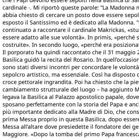
cardinale -. Mi riportò queste parole: “La Madonna m
abbia chiesto di cercare un posto dove essere sepolt
esposto il Santissimo ed è dedicato alla Madonna. “
continuato a raccontare il cardinale Makrickas, «stu
essere adatto alle sue volontà». In primis, «perché s
costruite». In secondo luogo, «perché era posizionat
Il porporato ha quindi raccontato che il 31 maggio 
Basilica guidò la recita del Rosario. In quell’occas
sono stati diversi incontri per concordare le volont
sepolcro artistico, ma essenziale. Così ha disposto c
croce pettorale ingrandita. Poi ha chiesto che la pie
cambiamento strutturale del luogo – ha aggiunto Makr
legava la Basilica al Palazzo apostolico papale, dove
sposano perfettamente con la storia del Papa e anch
più importante dedicato alla Madre di Dio, che conser
prima Messa proprio in questa Basilica, dopo essere 
Messa all’altare dove presiedette il fondatore dei g
Maggiore. «Dopo la tomba del primo Papa francesca