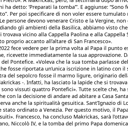
i ha detto: ‘Preparati la tomba’”. E aggiunse: “Sono 
o”. Per poi specificare di non voler essere tumulato 
Le persone devono venerare Cristo e la Vergine, non g
diando gli ambienti della Basilica, abbiamo visto che
i trovava vicino alla Cappella Paolina e alla Cappella
o proprio accanto all’altare di San Francesco».
2022 fece vedere per la prima volta al Papa il punto 
ione, ricevette immediatamente la sua approvazione. D
à del Pontefice. «Voleva che la sua tomba parlasse del
he fosse riportata un’unica iscrizione in latino con i
tra del sepolcro fosse il marmo ligure, originario del
ickas -. Infatti, ha lasciato la lapide che si trovav
 sono vissuti quattro Pontefici». Tutte scelte che, ha 
e con la decisione di andare ad abitare a Casa Santa
va anche la spiritualità gesuitica. Sant’Ignazio di Lo
stato ordinato a Venezia. Per questo motivo, il Papa,
esuiti». Francesco, ha concluso Makrickas, sarà l’otta
no, Niccolò IV, e la tomba del primo Papa domenican