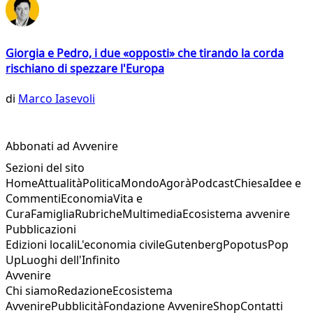
Giorgia e Pedro, i due «opposti» che tirando la corda
rischiano di spezzare l'Europa
di
Marco Iasevoli
Abbonati ad Avvenire
Sezioni del sito
Home
Attualità
Politica
Mondo
Agorà
Podcast
Chiesa
Idee e
Commenti
Economia
Vita e
Cura
Famiglia
Rubriche
Multimedia
Ecosistema avvenire
Pubblicazioni
Edizioni locali
L'economia civile
Gutenberg
Popotus
Pop
Up
Luoghi dell'Infinito
Avvenire
Chi siamo
Redazione
Ecosistema
Avvenire
Pubblicità
Fondazione Avvenire
Shop
Contatti