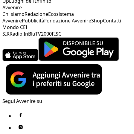
Up
Luoghi dell'Infinito
Avvenire
Chi siamo
Redazione
Ecosistema
Avvenire
Pubblicità
Fondazione Avvenire
Shop
Contatti
Mondo CEI
SIR
Radio InBlu
TV2000
FISC
Segui Avvenire su