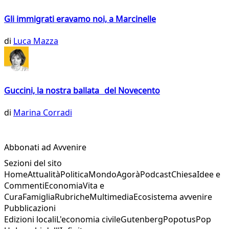
Gli immigrati eravamo noi, a Marcinelle
di
Luca Mazza
Guccini, la nostra ballata del Novecento
di
Marina Corradi
Abbonati ad Avvenire
Sezioni del sito
Home
Attualità
Politica
Mondo
Agorà
Podcast
Chiesa
Idee e
Commenti
Economia
Vita e
Cura
Famiglia
Rubriche
Multimedia
Ecosistema avvenire
Pubblicazioni
Edizioni locali
L'economia civile
Gutenberg
Popotus
Pop