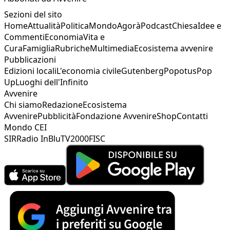
Sezioni del sito
Home
Attualità
Politica
Mondo
Agorà
Podcast
Chiesa
Idee e
Commenti
Economia
Vita e
Cura
Famiglia
Rubriche
Multimedia
Ecosistema avvenire
Pubblicazioni
Edizioni locali
L'economia civile
Gutenberg
Popotus
Pop
Up
Luoghi dell'Infinito
Avvenire
Chi siamo
Redazione
Ecosistema
Avvenire
Pubblicità
Fondazione Avvenire
Shop
Contatti
Mondo CEI
SIR
Radio InBlu
TV2000
FISC